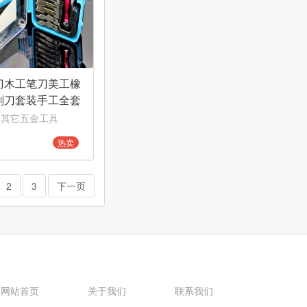
刀木工笔刀美工橡
刻刀套装手工全套
微雕
 其它五金工具
热卖
2
3
下一页
网站首页
关于我们
联系我们