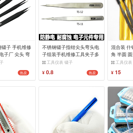
镊子 手机维修
不锈钢镊子指钳尖头弯头电
混合装 什
电子厂 尖头 弯
子组装手机维修工具夹子多
角 半圆 圆
用途五六电子
工牌
子
工具仪表 镊子
工具仪表
0.8
15
热卖
热卖
¥
¥