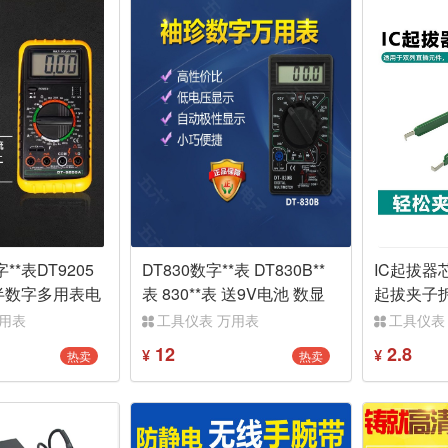
字**表DT9205
DT830数字**表 DT830B**
IC起拔器
半数字多用表电
表 830**表 送9V电池 数显
起拔夹子
多用表
镊子拆卸
万用表
工具仪表 万用表
工具仪表
12
2.8
热卖
热卖
¥
¥