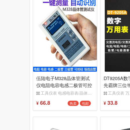
伍陆电子M328晶体管测试
DT9205A数
仪电阻电容电感二极管可控
先霸牌三位
硅测量ESR仪表WK-56-70
子电工维修
工具仪表 电感电容表/晶体管测试仪
工具仪表 
66.8
33.8
热卖
包邮
¥
¥