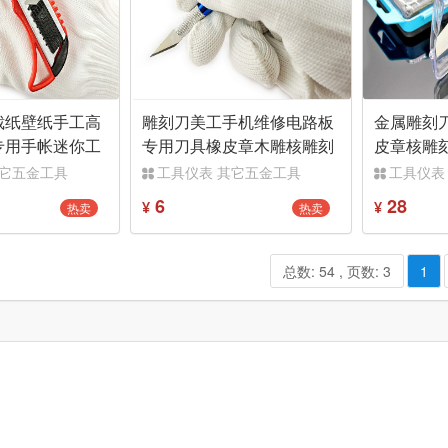
裁纸壁纸手工高
雕刻刀美工手机维修电路板
金属雕刻
专用手帐迷你工
专用刀具橡皮章木雕核雕刻
皮章核雕
递
刀手工微雕
刀片木雕
其它五金工具
工具仪表 其它五金工具
工具仪表
6
28
热卖
热卖
¥
¥
总数: 54 , 页数: 3
1