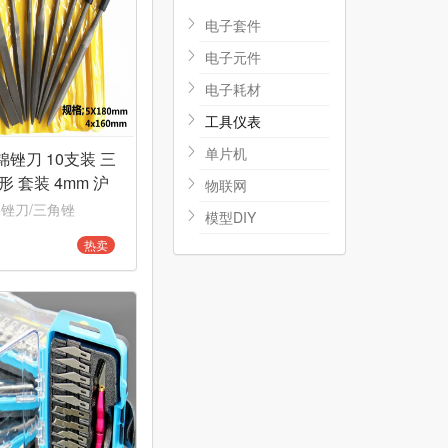
电子套件
电子元件
电子耗材
工具仪表
单片机
锦锉刀 10支装 三
形 套装 4mm 沪
物联网
 锉刀/三角锉
模型DIY
热卖