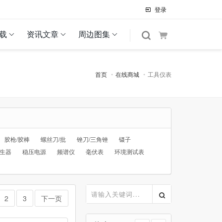
登录
载
资讯文章
周边图集
首页
在线商城
工具仪表
胶枪/胶棒
螺丝刀/批
锉刀/三角锉
镊子
生器
稳压电源
频谱仪
毫伏表
环境测试表
2
3
下一页