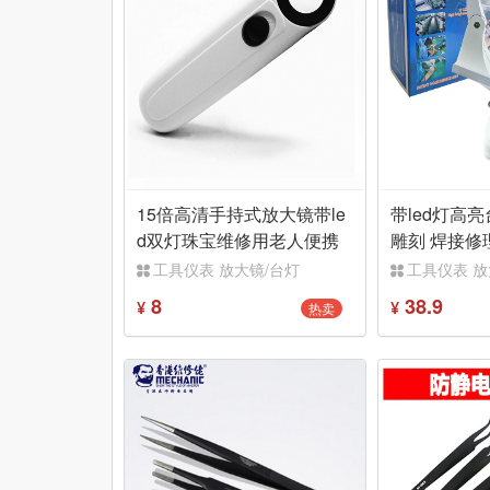
15倍高清手持式放大镜带le
带led灯高
d双灯珠宝维修用老人便携
雕刻 焊接修理
式检查21mm
可转动工作
工具仪表 放大镜/台灯
工具仪表 放
8
38.9
热卖
¥
¥