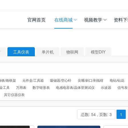
官网首页
在线商城
视频教学
资料下
材
工具仪表
单片机
物联网
模型DIY
烙铁/烙铁架
元件盒/工具箱
吸锡器/空心针
尖嘴/斜口/剥线钳
电钻/钻花
金工具
万用表
数字钳形表
电感电容表/晶体管测试仪
示波器
信号发
其它仪器仪表
总数: 54 , 页数: 3
1