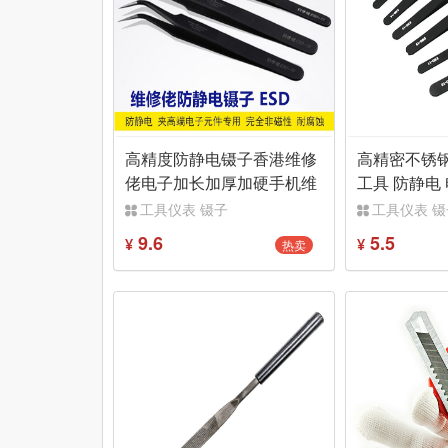
高精度防静电镊子香港维修
高精密不锈钢
佬电子加长加厚加硬手机维
工具 防静电 
修工具工业用
头
工具仪表 镊子
工具仪表 镊
9.6
5.5
热卖
¥
¥