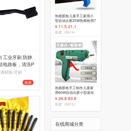
60W恒温电烙铁可
热熔胶枪儿童手工家用小
用维修工具包套装收
型自动出胶25W热熔枪用7
贴片电阻焊接工具
¥ 14.5-156
mm热熔胶条胶棒
¥ 11.5-21.1
热度（6909）
热度（6914）
 工业牙刷 防静
洁电路板，清洗P
 酒精瓶/牙刷
橡胶手柄螺丝刀 950
热卖
字 一字 6*100 带磁
热熔胶枪手工制作儿童家
改锥 起子
¥ 3
用60W自动出胶小型迷你
热熔胶条11mm胶棒
热度（6908）
¥ 26.8-83.8
热度（6913）
在线商城分类