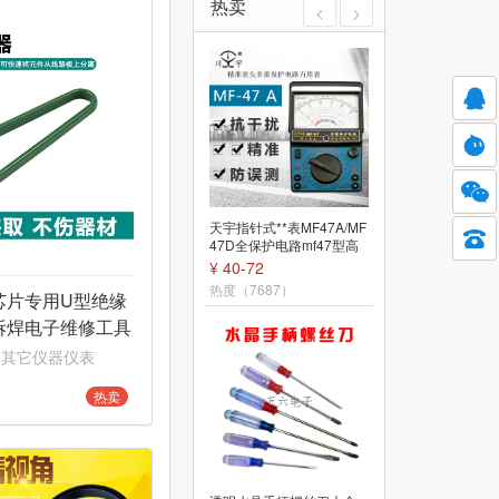
热卖
天宇指针式**表MF47A/MF
35/45合1多功能手
47D全保护电路mf47型高
刀组合套装手机电脑
精度标准型机械
本拆机维修工具
¥ 40-72
¥ 9.9-21
热度（7687）
热度（6912）
芯片专用U型绝缘
拆焊电子维修工具
器
 其它仪器仪表
热卖