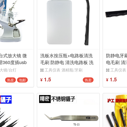
亮台式放大镜 微
洗板水按压瓶+电路板清洗
防静电牙刷
360度插usb
毛刷 防静电 清洗电路板 洗
电毛刷 清
台
松香 焊渣
CB电路板
大镜/台灯
工具仪表 酒精瓶/牙刷
工具仪表
1.5
1.5
热卖
包邮
热卖
¥
¥