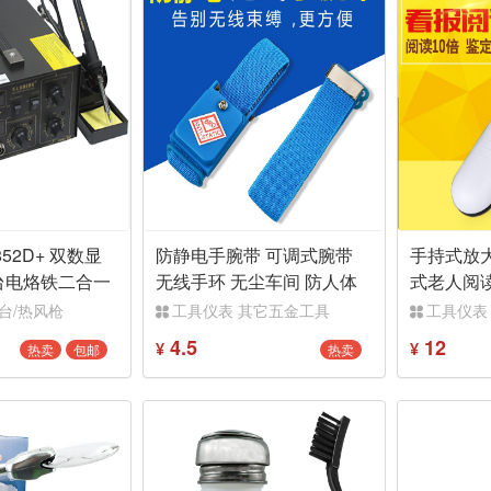
852D+ 双数显
防静电手腕带 可调式腕带
手持式放
台电烙铁二合一
无线手环 无尘车间 防人体
式老人阅
静电手腕带
高清10/2
台/热风枪
工具仪表 其它五金工具
工具仪表
4.5
12
热卖
包邮
热卖
¥
¥