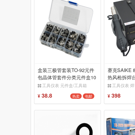
盒装三极管套装TO-92元件
赛克SAIKE 
包晶体管套件分类元件盒10
热风枪拆焊
种共500只
数显工具
工具仪表 元件盒/工具箱
工具仪表 焊
38.8
398
热卖
包邮
¥
¥