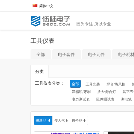
简体中文
因为专注 所以专业
工具仪表
全部
电子套件
电子元件
电子耗
分类
工具仪表分类：
全部
工具套装
焊台/热风枪
酒精瓶/牙刷
放大镜/台灯
其它五
电力测试表
阻件测试表
测电笔
按新品
按人气
按价格