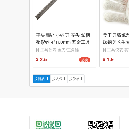
平头扁锉 小锉刀 齐头 塑柄
美工刀墙纸
整形锉 4*160mm 五金工具
碳钢美术生
模型 铁工锉
具刀子拆快
工具仪表 锉刀/三角锉
工具仪表 
2.5
1.9
热卖
¥
¥
按新品
按人气
按价格