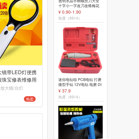
透明水晶手柄螺丝刀大全
6寸斜口钳小尖嘴钳
十字小一字改刀改锥梅花
斜嘴钳老虎钳偏口钳
起子带磁性长杆
工专用剪线钢丝
¥ 0.90-1.90
¥ 7.8-8.50
热度（6914）
热度（6910）
大镜带LED灯便携
直柄麻花钻头 0.8/1.0/
读珠宝修表维修用
迷你电钻组 PCB电钻 打磨
3.0mm PCB 迷你
微型手钻 12V电钻 电磨 DI
0倍
打孔不锈钢铁
 放大镜/台灯
¥ 1.8-5.2
Y套装工具
¥ 37.9
热度（6910）
热度（6914）
热卖