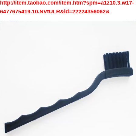
http://item.taobao.com/item.htm?spm=a1z10.3.w17-
6477675419.10.NVtULR&id=22224356062
&