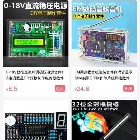
0-18V数控直流可调稳压电源套件1
FM调频收音机组装套件数码管显示
A电流数显DIY焊接制作电路板散件
教学实训DIY制作单片机焊接散件
8.5
24.6
热卖
热卖
¥
¥