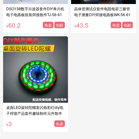
DSO138数字示波器套件DIY单片机
晶体管测试仪套件电阻电容三极管
电子电路板组装焊接散件TJ-56-61
电子测量DIY焊接电路板WK-56-61
60.2
43.5
热卖
包邮
热卖
包邮
¥
¥
桌面LED旋转陀螺套闪烁彩灯diy电
子焊接产品套件趣味制作元件散件
3
热卖
¥