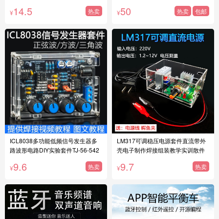
14.5
50
热卖
热卖
包邮
¥
¥
ICL8038多功能低频信号发生器多
LM317可调稳压电源套件直流带外
路波形电路DIY实验套件TJ-56-542
壳电子制作焊接组装教学实训散件
9.6
9.7
热卖
热卖
¥
¥