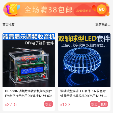
首页推荐
更多商品 ...
RDA5807调频数字收音机组装套件
双轴球型旋转LED套件POV双色时
FM电平指示电子DIY焊接TJ-56-634
钟显示遥控单片机DIY电子TJ-56-34
7
27.5
132
热卖
热卖
包邮
¥
¥