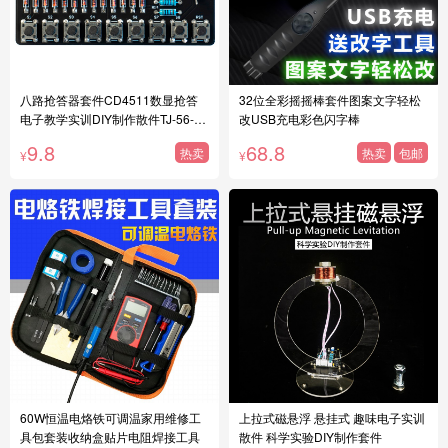
八路抢答器套件CD4511数显抢答
32位全彩摇摇棒套件图案文字轻松
电子教学实训DIY制作散件TJ-56-62
改USB充电彩色闪字棒
1
9.8
68.8
热卖
热卖
包邮
¥
¥
60W恒温电烙铁可调温家用维修工
上拉式磁悬浮 悬挂式 趣味电子实训
具包套装收纳盒贴片电阻焊接工具
散件 科学实验DIY制作套件