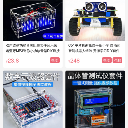
双声道多功能音响组装套件音乐频
C51单片机两轮自平衡小车 自动化
谱蓝牙MP3迷你小功放音箱DIY焊接
智能机器人组装 开源学习DIY套件
23.8
248
热卖
热卖
包邮
¥
¥