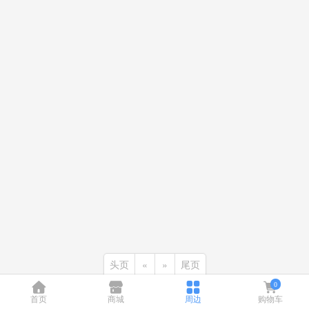
头页
«
»
尾页
0
首页
商城
周边
购物车