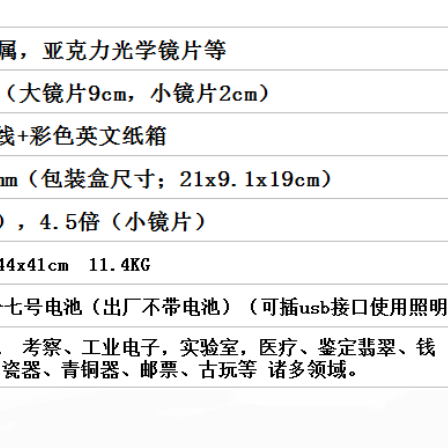
¥40-72
¥26.8-83.8
天宇指针式**表MF47A/MF47D全保护电路mf47型高精度标准型机械