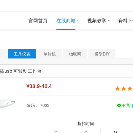
官网首页
在线商城
视频教学
资料下
材
工具仪表
单片机
物联网
模型DIY
插usb 可转动工作台
¥
38.9-40.4
编码：
7023
有货
折扣时间
0
0
0