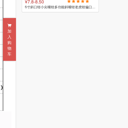
¥7.8-8.50
¥11.5-21.1
热熔胶枪手工制作儿童家用60W自动出胶小型迷你热熔胶条11mm胶棒
6寸斜口钳小尖嘴钳多功能斜嘴钳老虎钳偏口钳子电工专用剪线钢丝
加
入
购
物
车