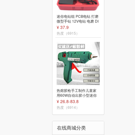
直柄麻花钻头 0.8/1.0/1.2/
迷你电钻组 PCB电钻 打磨
3.0mm PCB 迷你钻针 电钻
微型手钻 12V电钻 电磨 DI
打孔不锈钢铁
¥ 1.8-5.2
Y套装工具
¥ 37.9
热度（6911）
热度（6915）
橡胶手柄螺丝刀 9502型 十
字 一字 6*100 带磁性 平口
热熔胶枪手工制作儿童家
改锥 起子
¥ 3
用60W自动出胶小型迷你
热熔胶条11mm胶棒
热度（6909）
¥ 26.8-83.8
热度（6914）
在线商城分类