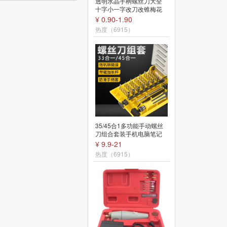
透明水晶手柄螺丝刀大全
6寸斜口钳小尖嘴钳多功能
十字小一字改刀改锥梅花
斜嘴钳老虎钳偏口钳子电
起子带磁性长杆
工专用剪线钢丝
¥ 0.90-1.90
¥ 7.8-8.50
热度（6915）
热度（6912）
35/45合1多功能手动螺丝
60W恒温电烙铁可调温家
刀组合套装手机电脑笔记
用维修工具包套装收纳盒
本拆机维修工具
贴片电阻焊接工具
¥ 9.9-21
¥ 14.5-156
热度（6915）
热度（6911）