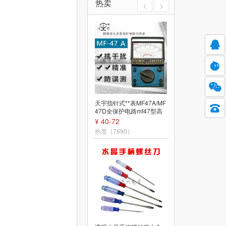
热卖
天宇指针式**表MF47A/MF
热熔胶枪儿童手工家用小
47D全保护电路mf47型高
型自动出胶25W热熔枪用7
精度标准型机械
mm热熔胶条胶棒
¥ 40-72
¥ 11.5-21.1
热度（7690）
热度（6914）