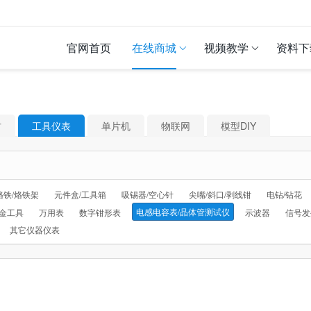
官网首页
在线商城
视频教学
资料下
材
工具仪表
单片机
物联网
模型DIY
烙铁/烙铁架
元件盒/工具箱
吸锡器/空心针
尖嘴/斜口/剥线钳
电钻/钻花
电感电容表/晶体管测试仪
金工具
万用表
数字钳形表
示波器
信号发
其它仪器仪表