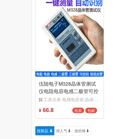
伍陆电子M328晶体管测试
仪电阻电容电感二极管可控
硅测量ESR仪表WK-56-70
工具仪表 电感电容表/晶体管测试仪
66.8
热卖
包邮
¥
按新品
按人气
按价格