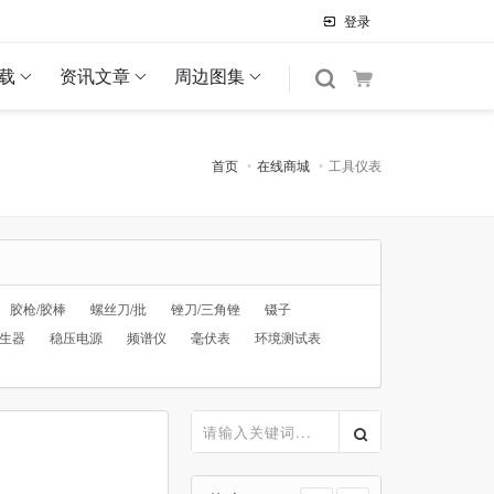
登录
载
资讯文章
周边图集
首页
在线商城
工具仪表
胶枪/胶棒
螺丝刀/批
锉刀/三角锉
镊子
生器
稳压电源
频谱仪
毫伏表
环境测试表