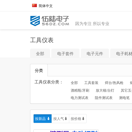
简体中文
因为专注 所以专业
工具仪表
全部
电子套件
电子元件
电子耗
分类
工具仪表分类：
全部
工具套装
焊台/热风枪
酒精瓶/牙刷
放大镜/台灯
其它五
电力测试表
阻件测试表
测电笔
按新品
按人气
按价格