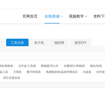
官网首页
在线商城
视频教学
资料下
材
工具仪表
单片机
物联网
模型DIY
烙铁/烙铁架
元件盒/工具箱
吸锡器/空心针
尖嘴/斜口/剥线钳
电钻/钻花
金工具
万用表
数字钳形表
电感电容表/晶体管测试仪
示波器
信号发
其它仪器仪表