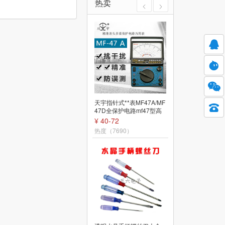
热卖
天宇指针式**表MF47A/MF
热熔胶枪儿童手工家用小
47D全保护电路mf47型高
型自动出胶25W热熔枪用7
精度标准型机械
mm热熔胶条胶棒
¥ 40-72
¥ 11.5-21.1
热度（7690）
热度（6914）