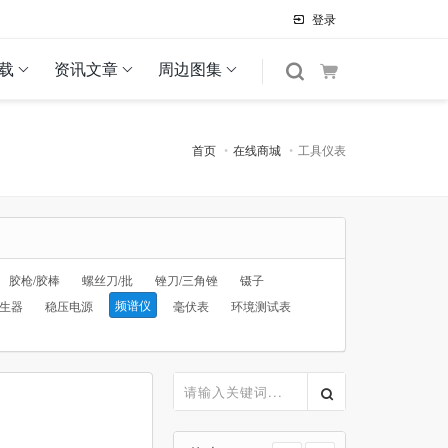
登录
载
资讯文章
周边图集
首页
在线商城
工具仪表
胶枪/胶棒
螺丝刀/批
锉刀/三角锉
镊子
频谱仪
生器
稳压电源
毫伏表
环境测试表