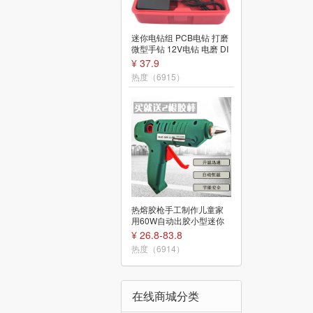
直柄麻花钻头 0.8/1.0/1.2/
迷你电钻组 PCB电钻 打磨
3.0mm PCB 迷你钻针 电钻
微型手钻 12V电钻 电磨 DI
打孔不锈钢铁
¥ 1.8-5.2
Y套装工具
¥ 37.9
热度（6911）
热度（6915）
橡胶手柄螺丝刀 9502型 十
字 一字 6*100 带磁性 平口
热熔胶枪手工制作儿童家
改锥 起子
¥ 3
用60W自动出胶小型迷你
热熔胶条11mm胶棒
热度（6909）
¥ 26.8-83.8
热度（6914）
在线商城分类