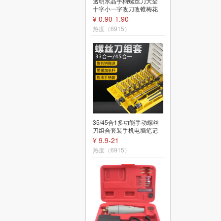
透明水晶手柄螺丝刀大全
6寸斜口钳小尖嘴钳多功能
十字小一字改刀改锥梅花
斜嘴钳老虎钳偏口钳子电
起子带磁性长杆
工专用剪线钢丝
¥ 0.90-1.90
¥ 7.8-8.50
热度（6915）
热度（6912）
35/45合1多功能手动螺丝
60W恒温电烙铁可调温家
刀组合套装手机电脑笔记
用维修工具包套装收纳盒
本拆机维修工具
贴片电阻焊接工具
¥ 9.9-21
¥ 14.5-156
热度（6915）
热度（6911）