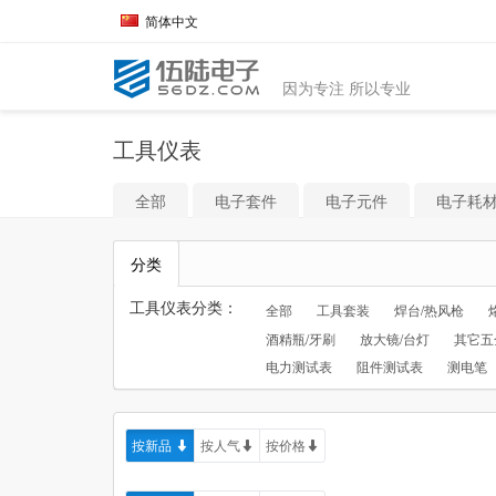
简体中文
因为专注 所以专业
工具仪表
全部
电子套件
电子元件
电子耗
分类
工具仪表分类：
全部
工具套装
焊台/热风枪
酒精瓶/牙刷
放大镜/台灯
其它五
电力测试表
阻件测试表
测电笔
按新品
按人气
按价格