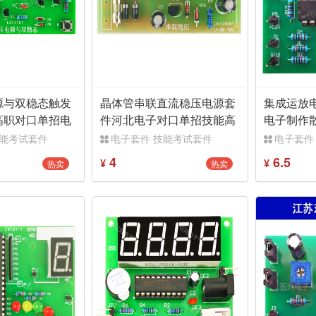
源与双稳态触发
晶体管串联直流稳压电源套
集成运放
高职对口单招电
件河北电子对口单招技能高
电子制作
考TJ-56-195
考核
技能考试套件
电子套件 技能考试套件
电子套件
4
6.5
热卖
热卖
¥
¥