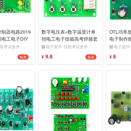
制器电路2019
数字电压表+数字温度计单
OTL功率
电工电子DIY
招电工电子技能高考焊接套
电子制作
61
件DIY组装散件
套件
技能考试套件
电子套件 技能考试套件
电子套件
9.8
6
热卖
热卖
¥
¥