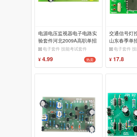
电源电压监视器电子电路实
交通信号灯控
验套件河北2009A高职单招
山东春季单招
技能实训考核
散件TJ-56-4
电子套件 技能考试套件
电子套件 
4.99
17.8
热卖
¥
¥