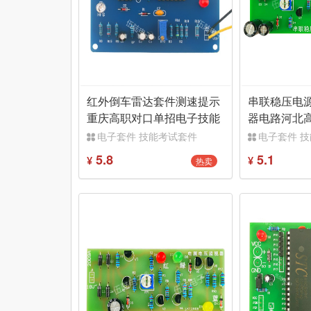
红外倒车雷达套件测速提示
串联稳压电
重庆高职对口单招电子技能
器电路河北
组装调试散件
子技能套件
电子套件 技能考试套件
电子套件 
5.8
5.1
热卖
¥
¥