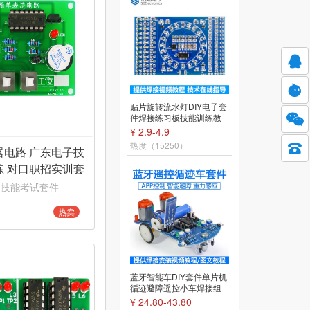
D2-5智能循迹小车套件自
贴片旋转流水灯DIY电子套
动感应式巡线实验教学小
件焊接练习板技能训练教
制作焊接DIY散件
学实训TJ-56-67
¥ 9.95-10.95
¥ 2.9-4.9
热度（37845）
热度（15250）
器电路 广东电子技
练 对口职招实训套
93
 技能考试套件
热卖
D2-1智能循迹小车套件巡
蓝牙智能车DIY套件单片机
线寻迹科技焊接组装实训
循迹避障遥控小车焊接组
电子制作DIY散件
装TJ-56-127
¥ 7.85-8.85
¥ 24.80-43.80