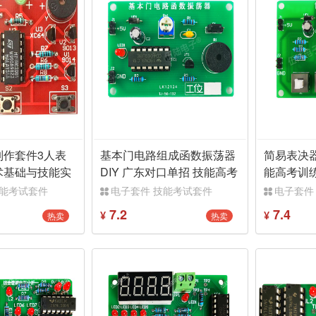
制作套件3人表
基本门电路组成函数振荡器
简易表决
术基础与技能实
DIY 广东对口单招 技能高考
能高考训
训练实训TJ-56-192
件TJ-56-1
技能考试套件
电子套件 技能考试套件
电子套件
7.2
7.4
热卖
热卖
¥
¥