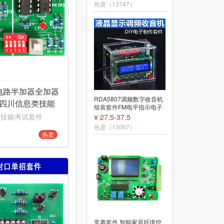
热度（35858）
热度（13747）
电路半加器全加器
竞赛套件 手机蓝牙控制智
RDA5807调频数字收音机
20四川信息类技能
能安防报警系统竞赛套件
组装套件FM电平指示电子
散件
电子装调焊接JS-56-222
DIY焊接TJ-56-634
 技能考试套件
¥ 100
¥ 27.5-37.5
热度（18538）
热度（13067）
热卖
竞赛套件 声光控制小灯电
竞赛套件 智能家居环境控