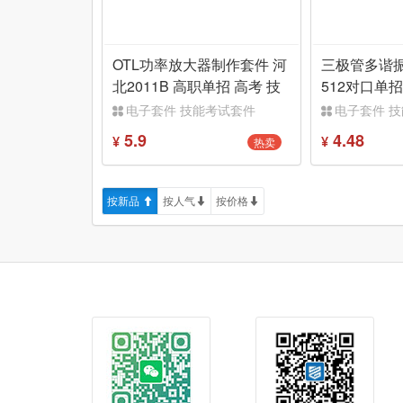
OTL功率放大器制作套件 河
三极管多谐
北2011B 高职单招 高考 技
512对口单
能考试 实训
高考 实训DI
电子套件 技能考试套件
电子套件 
5.9
4.48
热卖
¥
¥
按新品
按人气
按价格