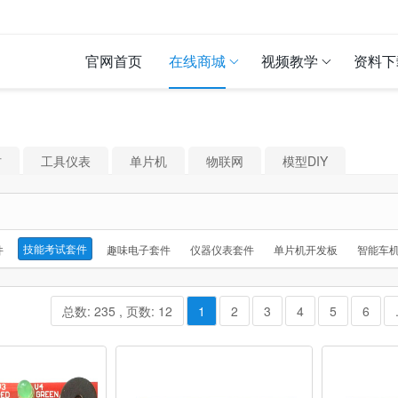
官网首页
在线商城
视频教学
资料下
材
工具仪表
单片机
物联网
模型DIY
技能考试套件
件
趣味电子套件
仪器仪表套件
单片机开发板
智能车
总数: 235 , 页数: 12
1
2
3
4
5
6