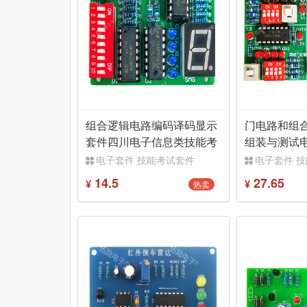
组合逻辑电路编码译码显示
门电路和组
套件四川电子信息类技能考
组装与测试
核TJ-56-395
作TJ-56-399
电子套件 技能考试套件
电子套件 
14.5
27.65
热卖
¥
¥