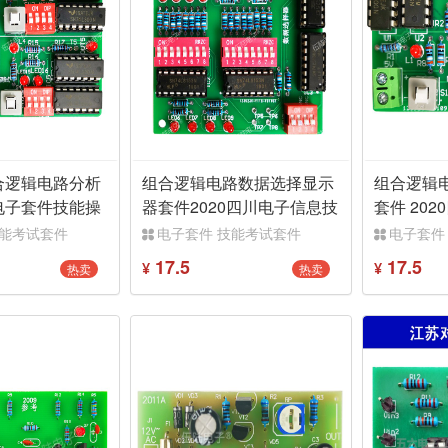
合逻辑电路分析
组合逻辑电路数据选择显示
组合逻辑
电子套件技能操
器套件2020四川电子信息技
套件 20
能TJ-56-398
操作测试
技能考试套件
电子套件 技能考试套件
电子套件
17.5
17.5
热卖
热卖
¥
¥