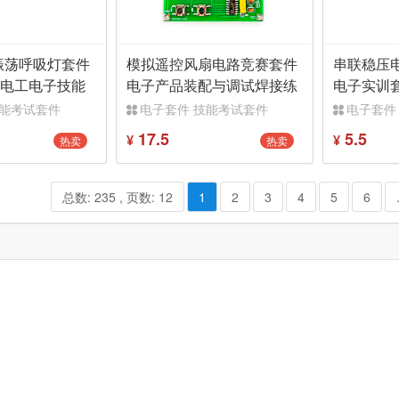
振荡呼吸灯套件
模拟遥控风扇电路竞赛套件
串联稳压
招电工电子技能
电子产品装配与调试焊接练
电子实训套
Y
习JS-56-247
能考核散
技能考试套件
电子套件 技能考试套件
电子套件
17.5
5.5
热卖
热卖
¥
¥
总数: 235 , 页数: 12
1
2
3
4
5
6