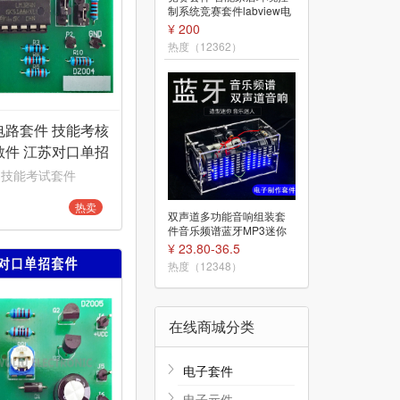
路技能装调竞赛套件电子
制系统竞赛套件labview电
制作Labvie编程JS-56-211
子电路装调应用JS-56-214
¥ 170
¥ 200
热度（17957）
热度（12362）
电路套件 技能考核
散件 江苏对口单招
 技能考试套件
热卖
DSO138数字示波器套件DI
双声道多功能音响组装套
Y单片机电子电路板组装焊
件音乐频谱蓝牙MP3迷你
接散件TJ-56-61
小功放音箱DIY焊接
¥ 60.2-73.2
¥ 23.80-36.5
热度（16010）
热度（12348）
在线商城分类
电子套件
电子元件