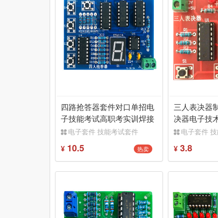
四路抢答器套件对口单招电
三人表决器
子技能考试高职考实训焊接
决器电子技
组装TJ-56-54
训TJ-56-101
电子套件 技能考试套件
电子套件 
10.5
3.8
热卖
¥
¥