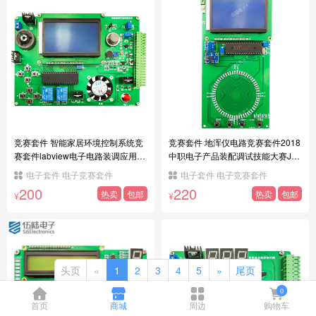
竞赛套件 智能家居环境控制系统竞
竞赛套件 地浑仪电路竞赛套件2018
赛套件labview电子电路装调应用JS
中职电子产品装配调试技能大赛JS-
-56-214
56-189
电子套件 电子竞赛套件
电子套件 电子竞赛套件
200
220
热卖
包邮
热卖
包邮
¥
¥
头页
«
1
2
3
4
5
»
尾页
0
首页
商城
周边
购物车