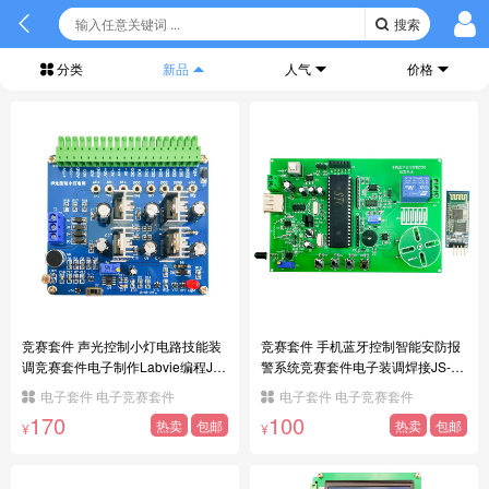
搜索
分类
新品
人气
价格
竞赛套件 声光控制小灯电路技能装
竞赛套件 手机蓝牙控制智能安防报
调竞赛套件电子制作Labvie编程JS-
警系统竞赛套件电子装调焊接JS-56
56-211
-222
电子套件 电子竞赛套件
电子套件 电子竞赛套件
170
100
热卖
包邮
热卖
包邮
¥
¥