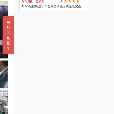
¥7.85-8.85
¥100
D2-5智能循迹小车套件自动感应式巡线实验教学小制作焊接DIY散件
D2-1智能循迹小车套件巡线寻迹科技焊接组装实训电子制作DIY散件
加
入
购
物
车