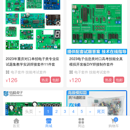
2023年重庆对口单招电子类专业应
2023电子信息类对口高考技能全真
试题集教学实训焊接套件11件套
模拟开发板DIY焊接制作套件
电子套件 技能考试套件
电子套件 技能考试套件
126
120
热卖
包邮
热卖
包邮
¥
¥
头页
«
1
2
3
4
5
»
尾页
0
首页
商城
周边
购物车