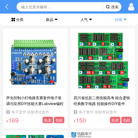
搜索
分类
新品
人气
价格
声光控制小灯电路竞赛套件电子装
四川省信息二类技能高考 组合逻辑
调与应用DIY技能大赛Labview编程
经典数字电路 技能操作DIY套件
电子套件 技能考试套件
电子套件 技能考试套件
169
150
热卖
包邮
热卖
包邮
¥
¥