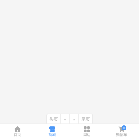
头页
«
»
尾页
0
首页
商城
周边
购物车