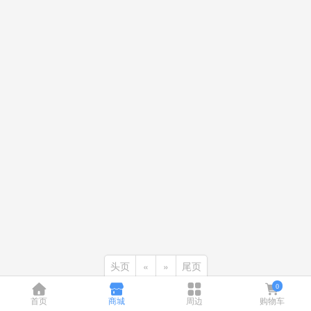
头页
«
»
尾页
0
首页
商城
周边
购物车