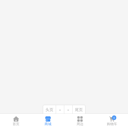
头页
«
»
尾页
0
首页
商城
周边
购物车