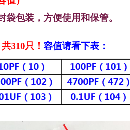
种容值）
¥2.2
封袋包装，方便使用和保管。
共310只！
容值请看下表：