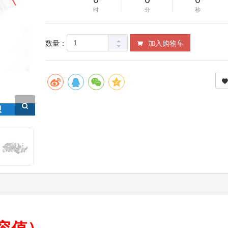
时
分
秒
数量：
加入购物车