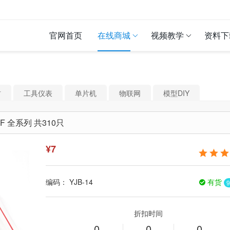
官网首页
在线商城
视频教学
资料下
材
工具仪表
单片机
物联网
模型DIY
F 全系列 共310只
¥
7
编码：
YJB-14
有货
9
折扣时间
0
0
0