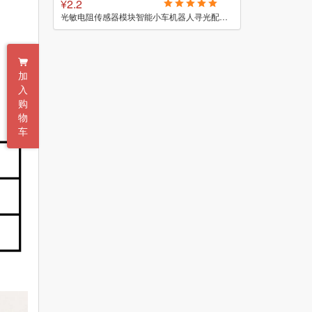
¥12
¥51.4
光敏电阻传感器模块智能小车机器人寻光配件单片机电子开关电路板
直插三极管 电子元件包 小功率三极管 每种10个共17种 共170个
加
入
购
物
车