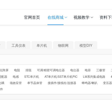
官网首页
在线商城
视频教学
资料下
材
工具仪表
单片机
物联网
模型DIY
D点阵屏
电阻
排阻
可调/精密可调电位器
电位器
电容
三极管
适配器
电感
STC单片机
AT单片机/SST单片机PIC
LM系列集成电路
光耦
场效应管
单节晶体管
接插件/接线柱/连接器
蜂鸣器/喇叭
变压器
配件