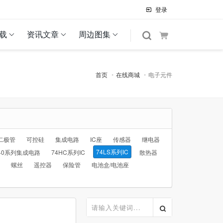
登录
载
资讯文章
周边图集
首页
在线商城
电子元件
二极管
可控硅
集成电路
IC座
传感器
继电器
74LS系列IC
40系列集成电路
74HC系列IC
散热器
螺丝
遥控器
保险管
电池盒/电池座