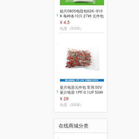
贴片0805电阻包62K--910
K 每种各10只 27种 元件包
常用电阻
¥ 4.5
压敏电阻包 选14D101K-1
4D821K常用10种型号各2
热度（5008）
只共20只
¥ 9.5
热度（5012）
瓷片电容元件包 常用 50V
瓷介电容 1PF-0.1UF 50种
共2500只
¥ 29
金属膜直插电阻元件包 共6
35只 5色环 3W 常用127种
热度（5008）
每种5只
¥ 116
热度（5011）
在线商城分类