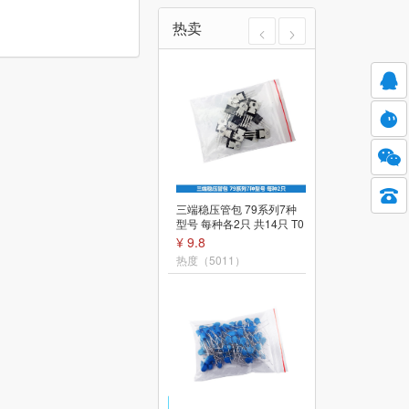
热卖
光敏电阻传感器模块智能
三端稳压管包 79系列7种
小车机器人寻光配件单片
型号 每种各2只 共14只 T0
机电子开关电路板
-220封装
¥ 2.2
¥ 9.8
热度（5488）
热度（5011）