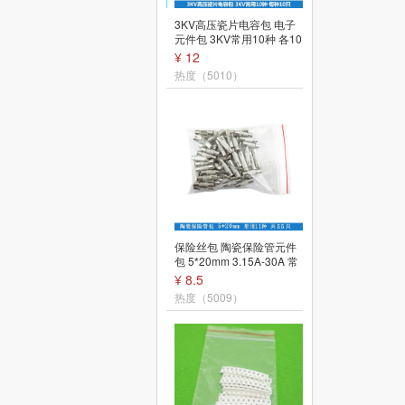
直插三极管 电子元件包 小
3KV高压瓷片电容包 电子
功率三极管 每种10个共17
元件包 3KV常用10种 各10
种 共170个
只共100只
¥ 12
¥ 12
热度（5299）
热度（5010）
2.8寸TFT LCD液晶显示屏
保险丝包 陶瓷保险管元件
带触摸屏 stm32核心板 配
包 5*20mm 3.15A-30A 常
套屏模块
用11种 共55只
¥ 51.4
¥ 8.5
热度（5201）
热度（5009）