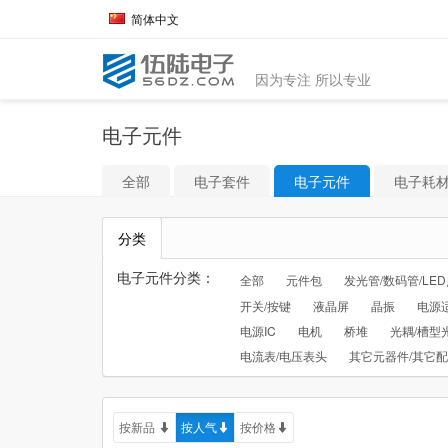
简体中文
因为专注 所以专业
电子元件
全部
电子套件
电子元件
电子耗
分类
电子元件分类：
全部
元件包
发光管/数码管/LE
开关/按键
液晶屏
晶振
电源
电源IC
电机
桥堆
光耦/槽型
电流表/电压表头
其它元器件/其它
按新品
按人气
按价格