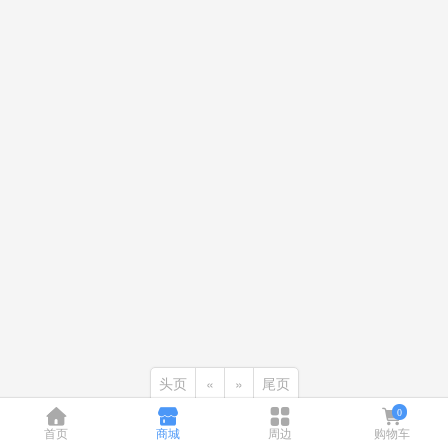
头页
«
»
尾页
0
首页
商城
周边
购物车