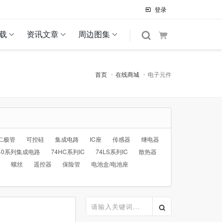
登录
载
资讯文章
周边图集
首页
在线商城
电子元件
二极管
可控硅
集成电路
IC座
传感器
继电器
40系列集成电路
74HC系列IC
74LS系列IC
散热器
螺丝
遥控器
保险管
电池盒/电池座