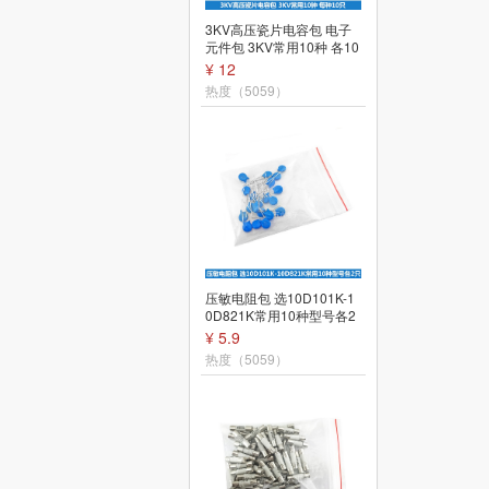
直插三极管 电子元件包 小
3KV高压瓷片电容包 电子
功率三极管 每种10个共17
元件包 3KV常用10种 各10
种 共170个
只共100只
¥ 12
¥ 12
热度（5315）
热度（5059）
2.8寸TFT LCD液晶显示屏
压敏电阻包 选10D101K-1
带触摸屏 stm32核心板 配
0D821K常用10种型号各2
套屏模块
只共20只
¥ 51.4
¥ 5.9
热度（5214）
热度（5059）