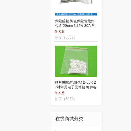
直插稳压二极管包 1W 2.7
保险丝包 陶瓷保险管元件
V-33V 元件包 常用25种各
包 5*20mm 3.15A-30A 常
10只 共250只
用11种 共55只
¥ 17
¥ 8.5
热度（5060）
热度（5058）
贴片0805电阻包1Ω-56K 2
7种常用电子元件包 每种各
10只 五六电子
¥ 4.5
25V电解电容元件包 电容
元件包10种常用容量 共33
热度（5058）
0只
¥ 18
热度（5059）
在线商城分类