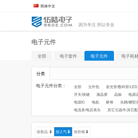
简体中文
因为专注 所以专业
电子元件
全部
电子套件
电子元件
电子耗
分类
电子元件分类：
全部
元件包
发光管/数码管/LE
开关/按键
液晶屏
晶振
电源
电源IC
电机
桥堆
光耦/槽型
电流表/电压表头
其它元器件/其它
按新品
按人气
按价格