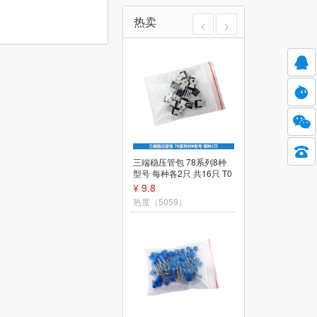
热卖
光敏电阻传感器模块智能
三端稳压管包 78系列8种
小车机器人寻光配件单片
型号 每种各2只 共16只 T0
机电子开关电路板
-220封装
¥ 2.2
¥ 9.8
热度（5502）
热度（5059）