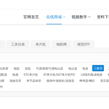
官网首页
在线商城
视频教学
资料下
材
工具仪表
单片机
物联网
模型DIY
三极管
D点阵屏
电阻
排阻
可调/精密可调电位器
电位器
电容
适配器
电感
STC单片机
AT单片机/SST单片机PIC
LM系列集成电路
光耦
场效应管
单节晶体管
接插件/接线柱/连接器
蜂鸣器/喇叭
变压器
配件