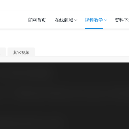
官网首页
在线商城
视频教学
资料下
程
其它视频