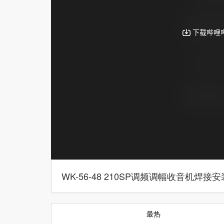
WK-56-48 210SP调频调幅收音机焊接
最热