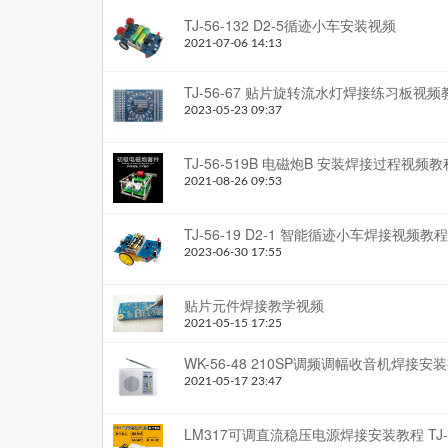
TJ-56-132 D2-5循迹小车安装视频
2021-07-06 14:13
TJ-56-67 贴片旋转流水灯焊接练习板视频
2023-05-23 09:37
TJ-56-519B 电磁炮B 安装焊接过程视频教
2021-08-26 09:53
TJ-56-19 D2-1 智能循迹小车焊接视频教程
2023-06-30 17:55
贴片元件焊接教学视频
2021-05-15 17:25
WK-56-48 210SP调频调幅收音机焊接安
2021-05-17 23:47
LM317可调直流稳压电源焊接安装教程 TJ-5