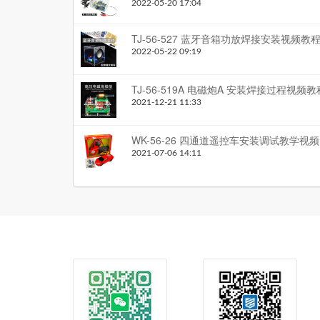
2022-05-20 17:04
TJ-56-527 蓝牙音箱功放焊接安装视频教
2022-05-22 09:19
TJ-56-519A 电磁炮A 安装焊接过程视频教
2021-12-21 11:33
WK-56-26 四通道遥控车安装调试教学视频
2021-07-06 14:11