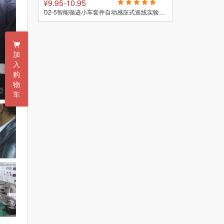
¥7.85-8.85
¥100
D2-5智能循迹小车套件自动感应式巡线实验教学小制作焊接DIY散件
D2-1智能循迹小车套件巡线寻迹科技焊接组装实训电子制作DIY散件
加
入
购
物
车