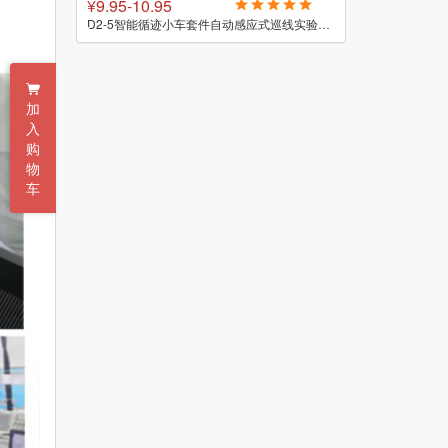
¥7.85-8.85
¥100
D2-5智能循迹小车套件自动感应式巡线实验教学小制作焊接DIY散件
D2-1智能循迹小车套件巡线寻迹科技焊接组装实训电子制作DIY散件
加
入
购
物
车