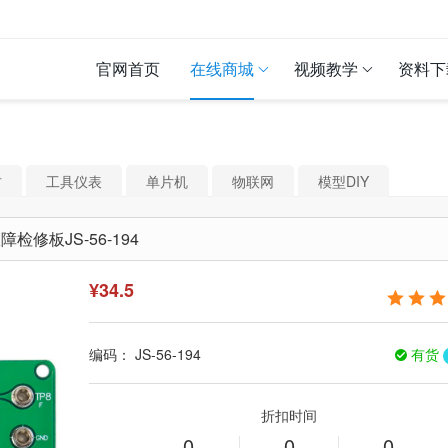
官网首页
在线商城
视频教学
资料下
材
工具仪表
单片机
物联网
模型DIY
修板JS-56-194
¥
34.5
编码：
JS-56-194
有货
折扣时间
0
0
0