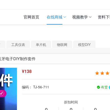
官网首页
在线商城
视频教学
资料下
材
工具仪表
单片机
物联网
模型DIY
牙电子DIY制作套件
¥
138
编码：
TJ-56-711
有货
折扣时间
0
0
0