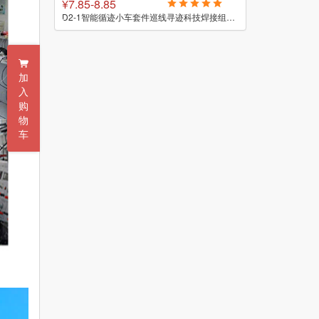
¥7.85-8.85
¥100
D2-5智能循迹小车套件自动感应式巡线实验教学小制作焊接DIY散件
D2-1智能循迹小车套件巡线寻迹科技焊接组装实训电子制作DIY散件
加
入
购
物
车