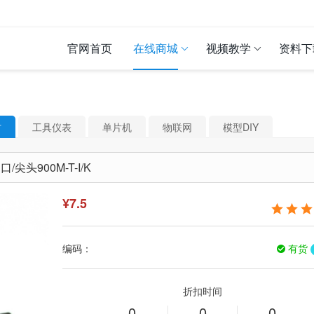
官网首页
在线商城
视频教学
资料下
材
工具仪表
单片机
物联网
模型DIY
头900M-T-I/K
¥
7.5
编码：
有货
折扣时间
0
0
0