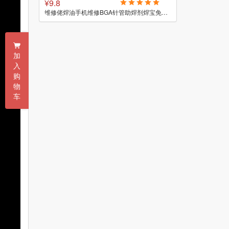
¥9.8
¥4.4-8.4
维修佬烙铁头修复膏复活膏焊嘴再生研麻剂解决烙铁头发黑氧化复活
维修佬焊油手机维修BGA针管助焊剂焊宝免洗无铅环保助焊膏针筒
加
入
购
物
车