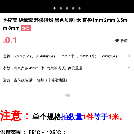
热缩管 绝缘套 环保阻燃 黑色加厚1米 直径1mm 2mm 3.5m
m 8mm
热卖
0.1
收藏
¥
套餐： 2mm(1米) 、⒊5mm(1米) 、8mm(1米) 、1mm(1米) 、5mm(1米)
参数：剩余库存 49989 件 | 商家编码 无 | 商品重量 ...
运费：当前政策 满38包邮（非偏远地区）
—— 详情 ——
注意：
单个规格
拍数量
1件
等于
1米。
温度范围：-55℃～125℃；