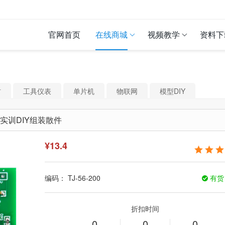
官网首页
在线商城
视频教学
资料下
材
工具仪表
单片机
物联网
模型DIY
实训DIY组装散件
¥
13.4
编码：
TJ-56-200
有
折扣时间
0
0
0