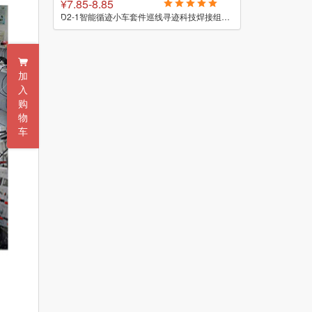
¥7.85-8.85
¥100
D2-5智能循迹小车套件自动感应式巡线实验教学小制作焊接DIY散件
D2-1智能循迹小车套件巡线寻迹科技焊接组装实训电子制作DIY散件
加
入
购
物
车