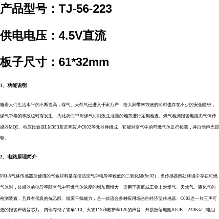
产品型号：TJ-56-223
供电电压：4.5V直流
板子尺寸：61*32mm
1、功能说明
随着人们生活水平的不断提高，煤气、天然气已进入千家万户，给大家带来方便的同时也存在不少的安全隐患，
煤气中毒的事故也时有发生，为此我们**对煤气可能发生泄露的地方进行定期检查。煤气检测报警电路由气体传
感器
MQ5、电压比较器LM393及语音芯片C002等元器件组成，它能对空气中的可燃气体进行检测，并自动声光报
警。
2、电路原理简介
MQ-5气体传感器所使用的气敏材料是在清洁空气中电导率较低的二氧化锡(Sn02)，当传感器所处环境中存在可燃
气体时，传感器的电导率随空气中可燃气体浓度的增加而增大，适用于家庭或工业上对煤气、天然气、液化气的
检测装置，且具有优良的抗乙醇、烟雾干扰能力，是一款适合多种应用场合的经济型传感器。C002是一片三声可
选的报警声语音芯片，内部存储了警车110、火警119和救护车120的声音，外接振荡电阻lOOK～240KΩ（电阻