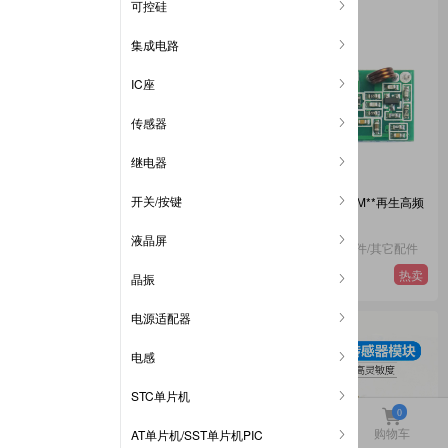
可控硅
集成电路
IC座
传感器
继电器
开关/按键
模拟压电陶瓷震动传感器模块电子
无线收发模块套板433M**再生高频
鼓DIY电子积木单片机模块
接收模块遥控
液晶屏
电子元件 传感器
电子元件 其它元器件/其它配件
2.6
1.9
热卖
热卖
¥
¥
晶振
电源适配器
电感
头页
«
1
2
3
»
尾页
STC单片机
0
首页
商城
周边
购物车
AT单片机/SST单片机PIC