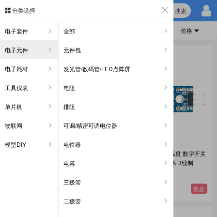
搜索
分类选择
分类
新品
人气
价格
电子套件
全部
电子元件
元件包
电子耗材
发光管/数码管/LED点阵屏
工具仪表
电阻
单片机
排阻
物联网
可调/精密可调电位器
模型DIY
电位器
光敏电阻传感器模块智能小车机器
热敏电阻传感器模块 温度 数字开关
人寻光配件单片机电子开关电路板
量输出 单片机 电子积木 3线制
电容
电子元件 传感器
电子元件 传感器
三极管
2.2
1.3
热卖
热卖
¥
¥
二极管