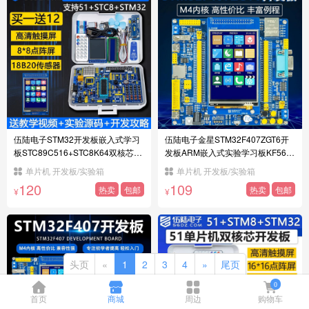
伍陆电子STM32开发板嵌入式学习
伍陆电子金星STM32F407ZGT6开
板STC89C516+STC8K64双核芯KF
发板ARM嵌入式实验学习板KF56-1
56-4
2
单片机 开发板/实验箱
单片机 开发板/实验箱
120
109
热卖
包邮
热卖
包邮
¥
¥
头页
«
1
2
3
4
»
尾页
0
首页
商城
周边
购物车