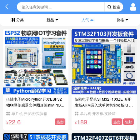
搜索
分类
新品
人气
价格
伍陆电子MicroPython开发ESP32
伍陆电子昆仑STM32F103ZET6开
物联网传感器套件图形编程MPIOTA
发板ARM嵌入式单片机实验板KF56
1
-7
单片机 开发板/实验箱
单片机 开发板/实验箱
22.6
189
热卖
热卖
包邮
¥
¥