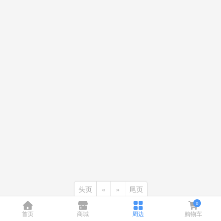
头页
«
»
尾页
0
首页
商城
周边
购物车