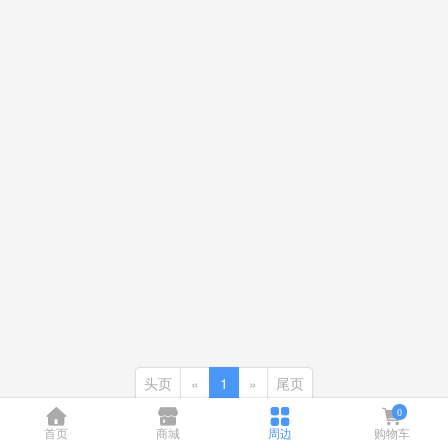
头页
«
1
»
尾页
0
首页
商城
周边
购物车