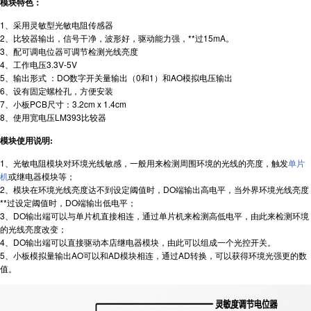
模块特色：
1、采用灵敏型光敏电阻传感器
2、比较器输出，信号干净，波形好，驱动能力强，**过15mA。
3、配可调电位器可调节检测光线亮度
4、工作电压3.3V-5V
5、输出形式 ：DO数字开关量输出（0和1）和AO模拟电压输出
6、设有固定螺栓孔，方便安装
7、小板PCB尺寸：3.2cm x 1.4cm
8、使用宽电压LM393比较器
模块使用说明:
1、光敏电阻模块对环境光线敏感，一般用来检测周围环境的光线的亮度，触发
单片
机
或继电器模块等；
2、模块在环境光线亮度达不到设定阈值时，DO端输出高电平，当外界环境光线亮度
**过设定阈值时，DO端输出低电平；
3、DO输出端可以与单片机直接相连，通过单片机来检测高低电平，由此来检测环境
的光线亮度改变；
4、DO输出端可以直接驱动本店继电器模块，由此可以组成一个光控开关。
5、小板模拟量输出AO可以和AD模块相连，通过AD转换，可以获得环境光强更的数
值。