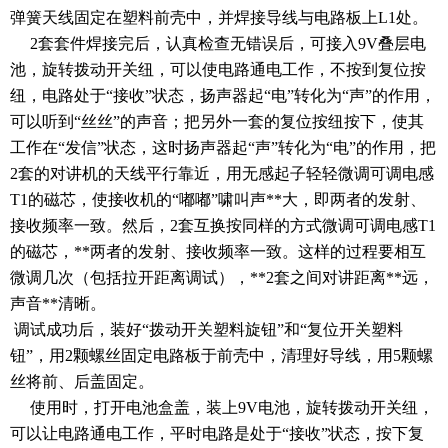
弹簧天线固定在塑料前壳中，并焊接导线与电路板上L1处。
2套套件焊接完后，认真检查无错误后，可接入9V叠层电
池，旋转拨动开关纽，可以使电路通电工作，不按到复位按
纽，电路处于“接收”状态，扬声器起“电”转化为“声”的作用，
可以听到“丝丝”的声音；把另外一套的复位按纽按下，使其
工作在“发信”状态，这时扬声器起“声”转化为“电”的作用，把
2套的对讲机的天线平行靠近，用无感起子轻轻微调可调电感
T1的磁芯，使接收机的“嘟嘟”啸叫声**大，即两者的发射、
接收频率一致。然后，2套互换按同样的方式微调可调电感T1
的磁芯，**两者的发射、接收频率一致。这样的过程要相互
微调几次（包括拉开距离调试），**2套之间对讲距离**远，
声音**清晰。
调试成功后，装好“拨动开关塑料旋钮”和“复位开关塑料
钮”，用2颗螺丝固定电路板于前壳中，清理好导线，用5颗螺
丝将前、后盖固定。
使用时，打开电池盒盖，装上9V电池，旋转拨动开关纽，
可以让电路通电工作，平时电路是处于“接收”状态，按下复