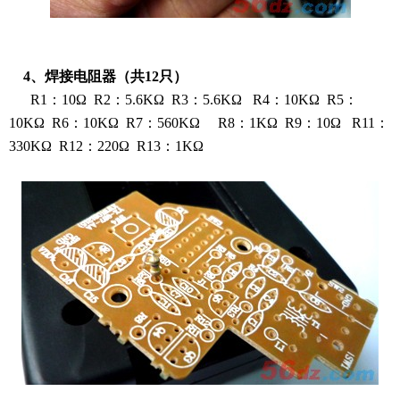
4、焊接电阻器（共12只）
R1：10Ω R2：5.6KΩ R3：5.6KΩ R4：10KΩ R5：
10KΩ R6：10KΩ R7：560KΩ R8：1KΩ R9：10Ω R11：
330KΩ R12：220Ω R13：1KΩ