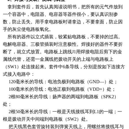
拿到套件后，首先认真阅读说明书，把所有的元气件放到
一个容器中，电阻器、电容器等器件很小，要认真识别参
数，防止丢失。用手拿电路板时请拿边，不要拿面，防止因
手的灰尘使电路板氧化。
所有的器件以立式插装，较紧贴电路板，不要掉的过高。
电解电容器、三极管插装时注意极性。焊接好的器件不要折
断了，就立式放置。电路板上跳线J1用焊接电阻后剪下的金
属线代替，还需一金属线把拨动开关的上端与电路板上
（SW1）处连接起来。套件中6条导线，分别是按如下连接方
式接入电路中：
120毫米长的导线：电池负极到电路板（GND—）处；
100毫米长的导线：电池正极到电路板（VDD+）处；
2根80毫米长的导线：扬声器的两端到电路板（SPK2）
处；
2根50毫米长的导线：一根是天线接线耳到L1的一端；一
根是拨动开关中间端到电路板（SW2）处。
把天线黑色套管旋转装到弹簧天线上，用螺丝将接线耳与