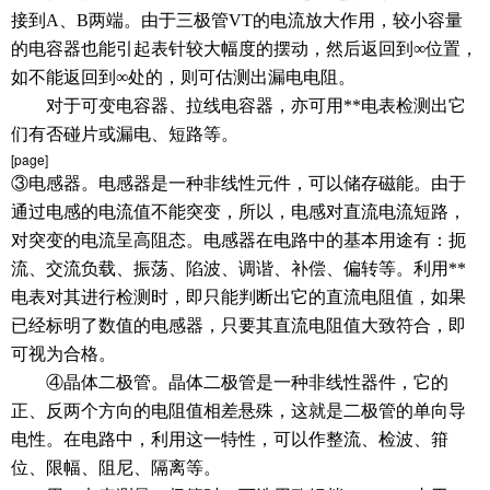
接到A、B两端。由于三极管VT的电流放大作用，较小容量
的电容器也能引起表针较大幅度的摆动，然后返回到∞位置，
如不能返回到∞处的，则可估测出漏电电阻。
对于可变电容器、拉线电容器，亦可用**电表检测出它
们有否碰片或漏电、短路等。
[page]
③
电感器
。电感器是一种非线性元件，可以储存磁能。由于
通过电感的电流值不能突变，所以，电感对直流电流短路，
对突变的
电流
呈高阻态。电感器在电路中的基本用途有：扼
流、交流负载、振荡、陷波、调谐、补偿、偏转等。利用**
电表对其进行检测时，即只能判断出它的直流电阻值，如果
已经标明了数值的电感器，只要其直流电阻值大致符合，即
可视为合格。
④晶体
二极管
。晶体二极管是一种非线性器件，它的
正、反两个方向的电阻值相差悬殊，这就是二极管的单向导
电性。在电路中，利用这一特性，可以作整流、检波、箝
位、限幅、阻尼、隔离等。