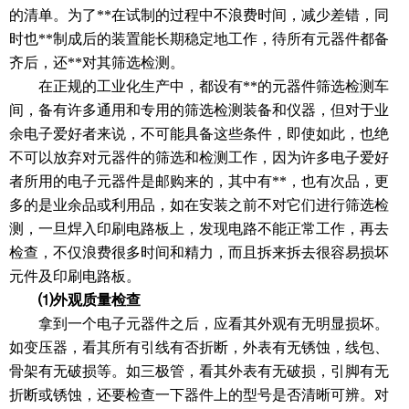
的清单。为了**在试制的过程中不浪费时间，减少差错，同
时也**制成后的装置能长期稳定地工作，待所有元器件都备
齐后，还**对其筛选检测。
在正规的工业化生产中，都设有**的元器件筛选检测车
间，备有许多通用和专用的筛选检测装备和仪器，但对于业
余电子爱好者来说，不可能具备这些条件，即使如此，也绝
不可以放弃对元器件的筛选和检测工作，因为许多电子爱好
者所用的电子元器件是邮购来的，其中有**，也有次品，更
多的是业余品或利用品，如在安装之前不对它们进行筛选检
测，一旦焊入印刷电路板上，发现电路不能正常工作，再去
检查，不仅浪费很多时间和精力，而且拆来拆去很容易损坏
元件及印刷电路板。
⑴外观质量检查
拿到一个电子元器件之后，应看其外观有无明显损坏。
如变压器，看其所有引线有否折断，外表有无锈蚀，线包、
骨架有无破损等。如三极管，看其外表有无破损，引脚有无
折断或锈蚀，还要检查一下器件上的型号是否清晰可辨。对