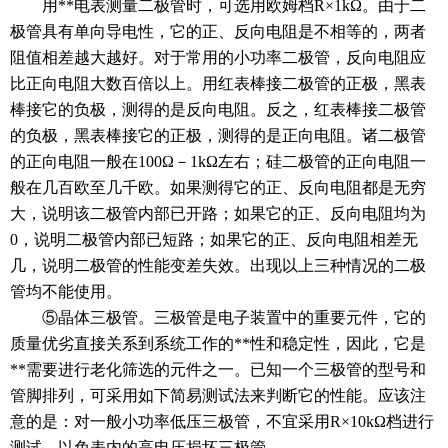
用**电表测量二极管时，可选用欧姆档R×1kΩ。由于二
极管具有单向导电性，它的正、反向电阻是不相等的，两者
阻值相差越大越好。对于常用的小功率二极管，反向电阻应
比正向电阻大数百倍以上。用红表棒接二极管的正极，黑表
棒接它的负极，测得的是反向电阻。反之，红表棒接二极管
的负极，黑表棒接它的正极，测得的是正向电阻。诸二极管
的正向电阻一般在100Ω－1kΩ左右；硅二极管的正向电阻一
般在几百欧至几千欧。如果测得它的正、反向电阻都是无穷
大，说明该二极管内部已开路；如果它的正、反向电阻均为
0，说明二极管内部已短路；如果它的正、反向电阻相差无
几，说明二极管的性能变差失效。出现以上三种情况的二极
管均不能使用。
⑤晶体三极管。三极管是
电子
装置中的重要元件，它的
质量优劣直接关系到系统工作的**性和稳定性，因此，它是
**需要进行老化筛选的元件之一。已知一个三极管的型号和
管脚排列，可采用如下简易测试法来判断它的性能。应该注
意的是：对一般小功率低压三极管，不宜采用R×10kΩ档进行
测试，以免表内的高电压损坏三极管。