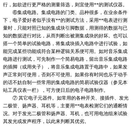
行，如欲进行更严格的测量筛选，则宜使用**的测试仪器。
⑥集成电路。集成电路的门类、品种很多，在业余条件
下，
电子
爱好者似乎没有**的测试方法，采用**电表进行测
量时，只能对照已知的集成块引脚数据，用测得的数据与已
知的数据进行对比，从而判断出被测集成块的好坏。也可以
搭一个简单的试验电路，将集成块插入电路中进行试验，如
能完成某些功能或符合某种逻辑关系便可用。如对音乐集成
电路进行测试，可先制作一个简易电路，留出音乐集成电路
的插脚（或用夹子），将音乐集成电路置于电路中，如果发
声正常则可使用，否则不可使用。如果你有时间也乐于动手
的话不妨自制一些常用的集成电路的简易试验仪器（参见本
站工具仪表一栏），可方便日后的
电子
电路制作。
⑦ 其它
电子
元器件。如常用的各种开关、
接插件
、发光
二极管、扬声器、耳机等，主要用**电表检测它们的通断情
况。对于发光二极管和扬声器、耳机，也可用电池组来试验
其发光或发声程序，以此来判断其优劣。