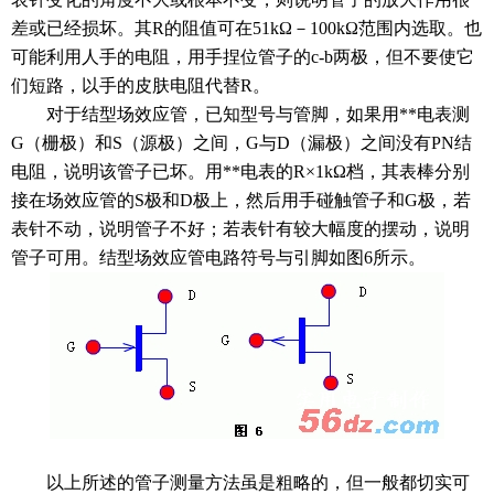
差或已经损坏。其R的阻值可在51kΩ－100kΩ范围内选取。也
可能利用人手的电阻，用手捏位管子的c-b两极，但不要使它
们短路，以手的皮肤电阻代替R。
对于结型
场效应管
，已知型号与管脚，如果用**电表测
G（栅极）和S（源极）之间，G与D（漏极）之间没有PN结
电阻，说明该管子已坏。用**电表的R×1kΩ档，其表棒分别
接在场效应管的S极和D极上，然后用手碰触管子和G极，若
表针不动，说明管子不好；若表针有较大幅度的摆动，说明
管子可用。结型场效应管电路符号与引脚如图6所示。
以上所述的管子测量方法虽是粗略的，但一般都切实可