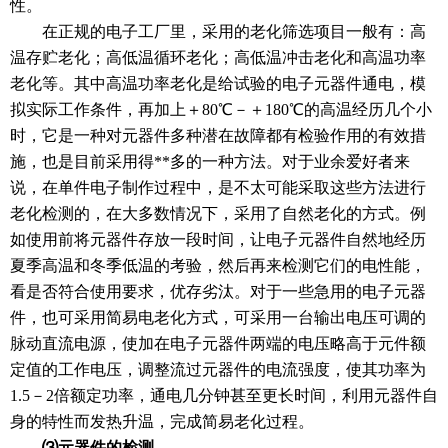
性。
在正规的电子工厂里，采用的老化筛选项目一般有：高
温存贮老化；高低温循环老化；高低温冲击老化和高温功率
老化等。其中高温功率老化是给试验的电子元器件通电，模
拟实际工作条件，再加上＋80℃－＋180℃的高温经历几个小
时，它是一种对元器件多种潜在故障都有检验作用的有效措
施，也是目前采用得**多的一种方法。对于业余爱好者来
说，在单件电子制作过程中，是不太可能采取这些方法进行
老化检测的，在大多数情况下，采用了自然老化的方式。例
如使用前将元器件存放一段时间，让电子元器件自然地经历
夏季高温和冬季低温的考验，然后再来检测它们的电性能，
看是否符合使用要求，优存劣汰。对于一些急用的电子元器
件，也可采用简易电老化方式，可采用一台输出电压可调的
脉动直流电源，使加在电子元器件两端的电压略高于元件额
定值的工作电压，调整流过元器件的电流强度，使其功率为
1.5－2倍额定功率，通电几分钟甚至更长时间，利用元器件自
身的特性而发热升温，完成简易老化过程。
⑶元器件的检测