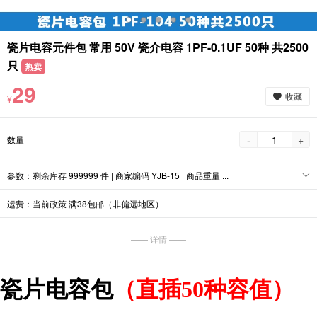
瓷片电容元件包 常用 50V 瓷介电容 1PF-0.1UF 50种 共2500
只
热卖
29
收藏
¥
-
+
数量
参数：剩余库存 999999 件 | 商家编码 YJB-15 | 商品重量 ...
运费：当前政策 满38包邮（非偏远地区）
—— 详情 ——
瓷片电容包
（直插50种容值）