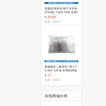
贴片0805电阻包62K--910
安规X2电容包 电子元件包
K 每种各10只 27种 元件包
275VAC 102K-105K 常用1
常用电阻
4种各5只共70只
¥ 4.5
¥ 23.50
热度（5008）
热度（5003）
直插二极管元件包 二极管
直插稳压二极管包 1W 2.7
包 IN4148 IN4007 LED 三
V-33V 元件包 常用25种各
种 3种 共60只
10只 共250只
¥ 9
¥ 17
热度（5006）
热度（5003）
在线商城分类