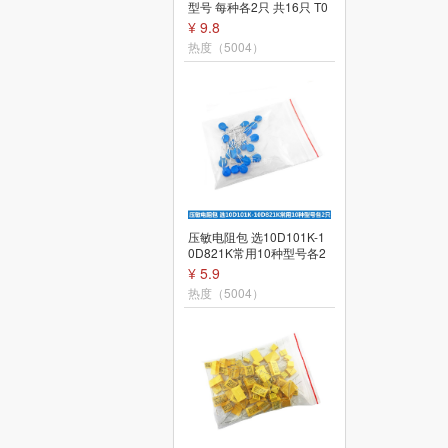
型号 每种各2只 共16只 T0
-220封装
¥ 9.8
直插三极管 电子元件包 小
功率三极管 每种10个共17
热度（5004）
种 共170个
¥ 12
热度（5299）
压敏电阻包 选10D101K-1
0D821K常用10种型号各2
只共20只
¥ 5.9
2.8寸TFT LCD液晶显示屏
带触摸屏 stm32核心板 配
热度（5004）
套屏模块
¥ 51.4
热度（5201）