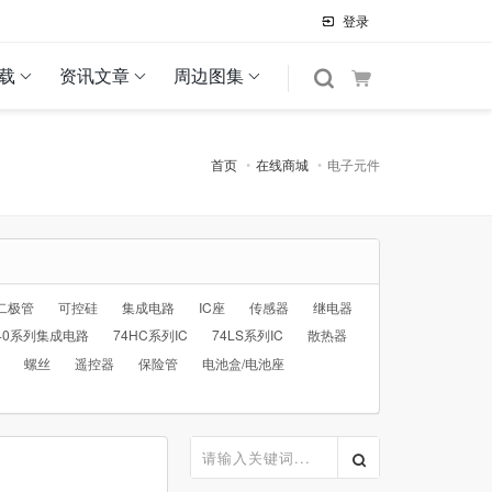
登录
载
资讯文章
周边图集
首页
在线商城
电子元件
二极管
可控硅
集成电路
IC座
传感器
继电器
40系列集成电路
74HC系列IC
74LS系列IC
散热器
螺丝
遥控器
保险管
电池盒/电池座