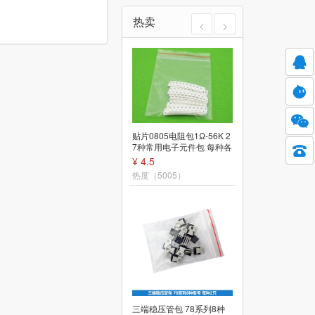
热卖
贴片0805电阻包1Ω-56K 2
7种常用电子元件包 每种各
10只 五六电子
¥ 4.5
光敏电阻传感器模块智能
小车机器人寻光配件单片
热度（5005）
机电子开关电路板
¥ 2.2
热度（5488）
三端稳压管包 78系列8种