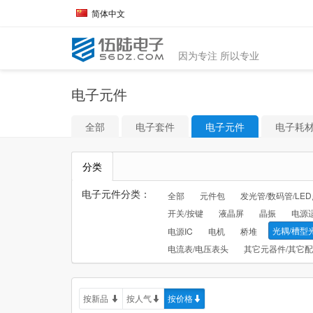
简体中文
因为专注 所以专业
电子元件
全部
电子套件
电子元件
电子耗
分类
电子元件分类：
全部
元件包
发光管/数码管/LE
开关/按键
液晶屏
晶振
电源
光耦/槽型
电源IC
电机
桥堆
电流表/电压表头
其它元器件/其它
按新品
按人气
按价格