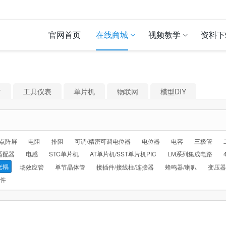
官网首页
在线商城
视频教学
资料下
材
工具仪表
单片机
物联网
模型DIY
D点阵屏
电阻
排阻
可调/精密可调电位器
电位器
电容
三极管
适配器
电感
STC单片机
AT单片机/SST单片机PIC
LM系列集成电路
光耦
场效应管
单节晶体管
接插件/接线柱/连接器
蜂鸣器/喇叭
变压器
配件