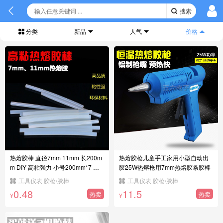
搜索
分类
新品
人气
价格
热熔胶棒 直径7mm 11mm 长200m
热熔胶枪儿童手工家用小型自动出
m DIY 高粘强力 小号200mm*7 透
胶25W热熔枪用7mm热熔胶条胶棒
明
工具仪表 胶枪/胶棒
工具仪表 胶枪/胶棒
0.48
11.5
热卖
热卖
¥
¥