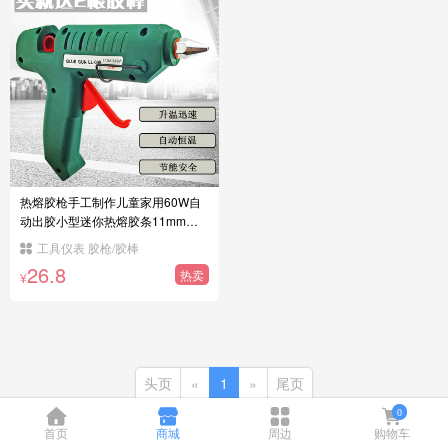
热熔胶枪手工制作儿童家用60W自
动出胶小型迷你热熔胶条11mm胶
棒
工具仪表 胶枪/胶棒
26.8
热卖
¥
头页
«
1
»
尾页
0
首页
商城
周边
购物车