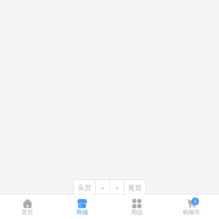
头页
«
»
尾页
0
首页
商城
周边
购物车