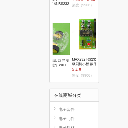
DB9转USB 单片机 RS232
热度（9906）
转换线 1米
¥ 4.5
热度（9909）
MAX232 RS232转TTL 升
4WD智能小车底盘 双层 测
级刷机小板 散件 STC单片
速 寻迹 循迹智能车 WIFI
机ISP下载器套件
¥ 4.5
四轮驱动散件
¥ 24.68
热度（9906）
热度（9908）
在线商城分类
电子套件
电子元件
电子耗材