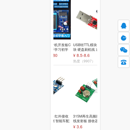
伍陆电子51单片机开发板C
USB转TTL模块 CP2102模
51实验系统新手学习初学
块 硬盘刷机线 送杜邦线 S
者入门TJ-56-652
TC单片机下载器
¥ 45.80-100.80
¥ 8.5-8.6
热度（10519）
热度（9907）
火焰传感器模块 红外接收
315M再生高频接收模块无
火源探测 光检测 智能车配
线发射板 接收器 电子遥控
件 3线制 4针
器开关主板
¥ 1.8
¥ 3.6