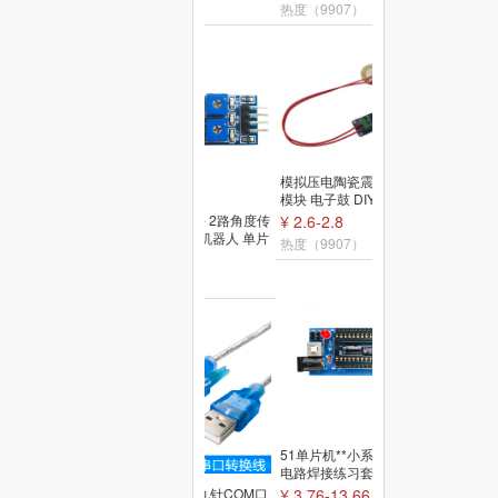
热度（9910）
热度（9907）
模拟压电陶瓷震动传感器
模块 电子鼓 DIY电子积木
单片机模块
¥ 2.6-2.8
倾斜传感器模块 2路角度传
感器 角度开关 机器人 单片
热度（9907）
机电子模块
¥ 9.9
热度（9909）
51单片机**小系统板 电子
电路焊接练习套件 STC89
C52 核心DIY散件
¥ 3.76-13.66
USB转串口线 九针COM口